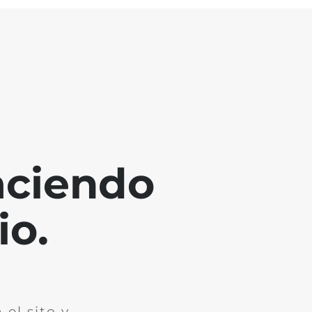
aciendo
io.
el sito y