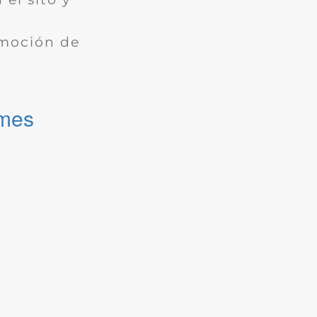
omoción de
omes